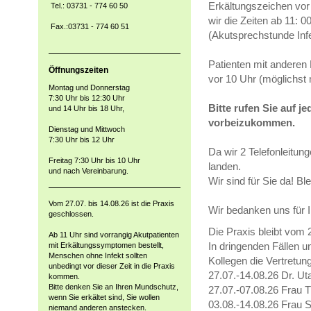
Erkältungszeichen vo
Tel.: 03731 - 774 60 50
wir die Zeiten ab 11: 0
Fax.:03731 - 774 60 51
(Akutsprechstunde Inf
Patienten mit anderen 
Öffnungszeiten
vor 10 Uhr (möglichst 
Montag und Donnerstag
7:30 Uhr bis 12:30 Uhr
Bitte rufen Sie auf 
und 14 Uhr bis 18 Uhr,
vorbeizukommen.
Dienstag und Mittwoch
7:30 Uhr bis 12 Uhr
Da wir 2 Telefonleitun
Freitag 7:30 Uhr bis 10 Uhr
landen.
und nach Vereinbarung.
Wir sind für Sie da! Bl
Vom 27.07. bis 14.08.26 ist die Praxis
Wir bedanken uns für I
geschlossen.
Die Praxis bleibt vom
Ab 11 Uhr sind vorrangig Akutpatienten
In dringenden Fällen 
mit Erkältungssymptomen bestellt,
Menschen ohne Infekt sollten
Kollegen die Vertretung
unbedingt vor dieser Zeit in die Praxis
27.07.-14.08.26 Dr. Ut
kommen.
Bitte denken Sie an Ihren Mundschutz,
27.07.-07.08.26 Frau 
wenn Sie erkältet sind, Sie wollen
03.08.-14.08.26 Frau S
niemand anderen anstecken.