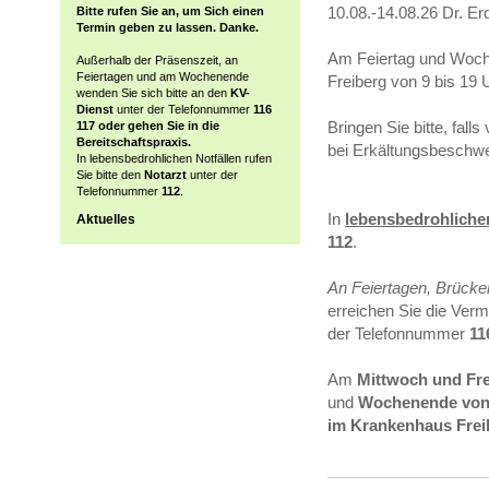
10.08.-14.08.26 Dr. Er
Bitte rufen Sie an, um Sich einen
Termin geben zu lassen. Danke.
Am Feiertag und Woche
Außerhalb der Präsenszeit, an
Feiertagen und am Wochenende
Freiberg von 9 bis 19 U
wenden Sie sich bitte an den
KV-
Dienst
unter der Telefonnummer
116
Bringen Sie bitte, fall
117 oder gehen Sie in die
Bereitschaftspraxis.
bei Erkältungsbeschw
In lebensbedrohlichen Notfällen rufen
Sie bitte den
Notarzt
unter der
Telefonnummer
112
.
In
lebensbedrohlichen
Aktuelles
112
.
An Feiertagen, Brück
erreichen Sie die Verm
der Telefonnummer
11
Am
Mittwoch und Fre
und
Wochenende von 
im Krankenhaus Frei